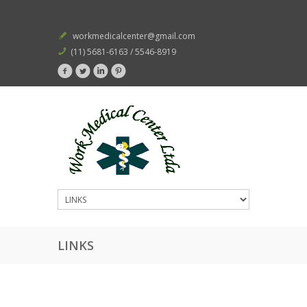
workmedicalcenter@gmail.com
(11) 5681-6163 / 5546-8919
LINKS