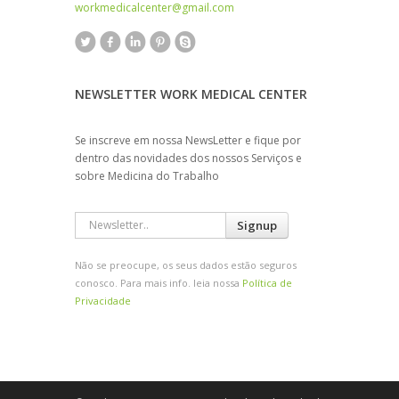
workmedicalcenter@gmail.com
NEWSLETTER WORK MEDICAL CENTER
Se inscreve em nossa NewsLetter e fique por
dentro das novidades dos nossos Serviços e
sobre Medicina do Trabalho
Signup
Não se preocupe, os seus dados estão seguros
conosco. Para mais info. leia nossa
Política de
Privacidade