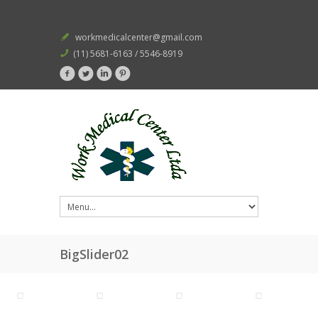
workmedicalcenter@gmail.com
(11) 5681-6163 / 5546-8919
BigSlider02