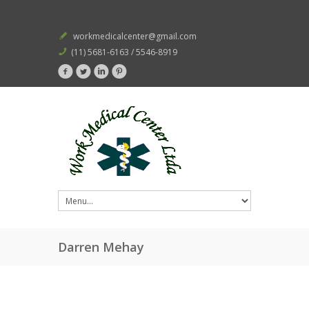
workmedicalcenter@gmail.com
(11) 5681-6163 / 5546-8919
Darren Mehay