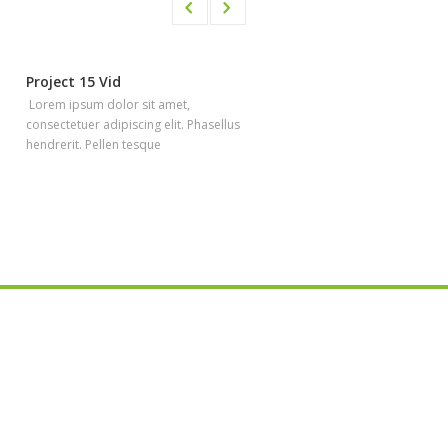
Project 15 Vid
Project 18 Vid
Lorem ipsum dolor sit amet,
Lorem ipsum dolor sit amet,
consectetuer adipiscing elit. Phasellus
consectetuer adipiscing elit. Pha
hendrerit. Pellen tesque
hendrerit. Pellen tesque