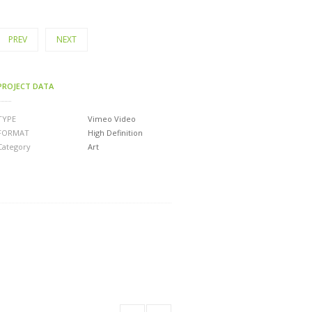
PREV
NEXT
PROJECT DATA
TYPE
Vimeo Video
FORMAT
High Definition
Category
Art