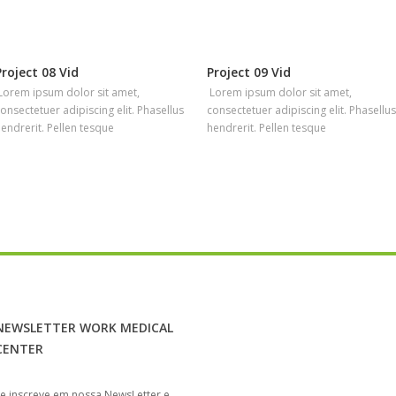
Project 08 Vid
Project 09 Vid
Lorem ipsum dolor sit amet,
Lorem ipsum dolor sit amet,
onsectetuer adipiscing elit. Phasellus
consectetuer adipiscing elit. Phasellus
endrerit. Pellen tesque
hendrerit. Pellen tesque
NEWSLETTER WORK MEDICAL
CENTER
e inscreve em nossa NewsLetter e