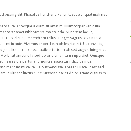
ipiscing elit. Phasellus hendrerit. Pellen tesque aliquet nibh nec
eros. Pellentesque a diam sit amet mi ullamcorper vehic ula.
 massa sit amet nibh viverra malesuada. Nunc sem lac us,
u. Ut scelerisque hendrerit tellus. Integer sagittis. Viva mus a
lis mi in ante. Vivamus imperdiet nibh feugiat est. Ut convallis,
ugue aliquam leo, nec dapibus tortor nibh sed augue. Integer eu
Morbi sit amet nulla sed dolor elemen tum imperdiet. Quisque
 magnis dis parturient montes, nascetur ridiculus mus.
condimentum mi vel tellus. Suspendisse laoreet. Fusce ut est sed
vamus ultrices luctus nunc. Suspendisse et dolor. Etiam dignissim.