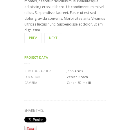
montes, nascetur ridiculus mus. Pellentesque
adipiscing eros ut libero. Ut condimentum mi vel
tellus. Suspendisse laoreet. Fusce ut est sed
dolor gravida convallis. Morbi vitae ante.Vivamus
ultrices luctus nunc. Suspendisse et dolor. Etiam
dignissim.
PREV
NEXT
PROJECT DATA
PHOTOGRAPHER
John Arms
LOCATION
Venice Beach
CAMERA
Canon 5D mk III
SHARE THIS: