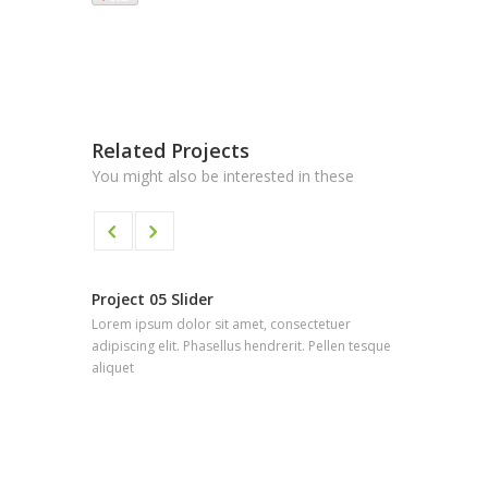
Related Projects
You might also be interested in these
Project 05 Slider
Project 0
Lorem ipsum dolor sit amet, consectetuer
Lorem ipsu
adipiscing elit. Phasellus hendrerit. Pellen tesque
adipiscing 
aliquet
aliquet