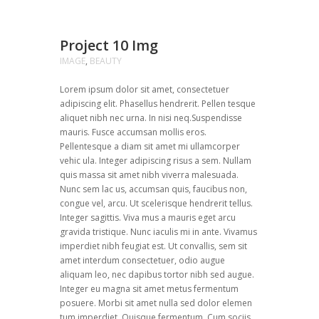
Project 10 Img
IMAGE
,
BEAUTY
Lorem ipsum dolor sit amet, consectetuer
adipiscing elit. Phasellus hendrerit. Pellen tesque
aliquet nibh nec urna. In nisi neq.Suspendisse
mauris. Fusce accumsan mollis eros.
Pellentesque a diam sit amet mi ullamcorper
vehic ula. Integer adipiscing risus a sem. Nullam
quis massa sit amet nibh viverra malesuada.
Nunc sem lac us, accumsan quis, faucibus non,
congue vel, arcu. Ut scelerisque hendrerit tellus.
Integer sagittis. Viva mus a mauris eget arcu
gravida tristique. Nunc iaculis mi in ante. Vivamus
imperdiet nibh feugiat est. Ut convallis, sem sit
amet interdum consectetuer, odio augue
aliquam leo, nec dapibus tortor nibh sed augue.
Integer eu magna sit amet metus fermentum
posuere. Morbi sit amet nulla sed dolor elemen
tum imperdiet. Quisque fermentum. Cum sociis