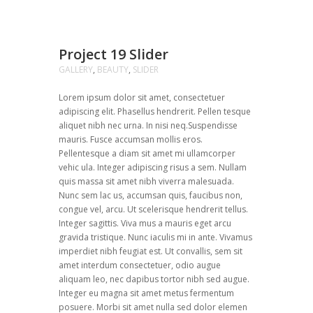
Project 19 Slider
GALLERY
,
BEAUTY
,
SLIDER
Lorem ipsum dolor sit amet, consectetuer
adipiscing elit. Phasellus hendrerit. Pellen tesque
aliquet nibh nec urna. In nisi neq.Suspendisse
mauris. Fusce accumsan mollis eros.
Pellentesque a diam sit amet mi ullamcorper
vehic ula. Integer adipiscing risus a sem. Nullam
quis massa sit amet nibh viverra malesuada.
Nunc sem lac us, accumsan quis, faucibus non,
congue vel, arcu. Ut scelerisque hendrerit tellus.
Integer sagittis. Viva mus a mauris eget arcu
gravida tristique. Nunc iaculis mi in ante. Vivamus
imperdiet nibh feugiat est. Ut convallis, sem sit
amet interdum consectetuer, odio augue
aliquam leo, nec dapibus tortor nibh sed augue.
Integer eu magna sit amet metus fermentum
posuere. Morbi sit amet nulla sed dolor elemen