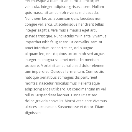
Pellentesque a diam sit amet mi ullamcorper
vehic ula. Integer adipiscing risus a sem. Nullam
quis massa sit amet nibh viverra malesuada.
Nunc sem lac us, accumsan quis, faucibus non,
congue vel, arcu. Ut scelerisque hendrerit tellus.
Integer sagittis. Viva mus a mauris eget arcu
gravida tristique. Nunc iaculis mi in ante. Vivamus
imperdiet nibh feugiat est. Ut convallis, sem sit
amet interdum consectetuer, odio augue
aliquam leo, nec dapibus tortor nibh sed augue.
Integer eu magna sit amet metus fermentum
posuere. Morbi sit amet nulla sed dolor elemen
tum imperdiet. Quisque fermentum. Cum sociis
natoque penatibus et magnis dis parturient
montes, nascetur ridiculus mus. Pellentesque
adipiscing eros ut libero. Ut condimentum mi vel
tellus. Suspendisse laoreet. Fusce ut est sed
dolor gravida convallis. Morbi vitae ante.Vivamus
ultrices luctus nunc. Suspendisse et dolor. Etiam
dignissim.