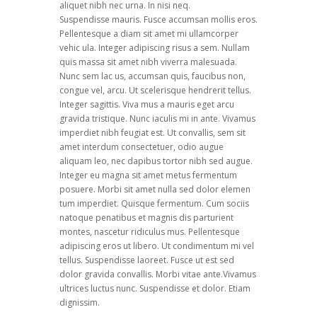
aliquet nibh nec urna. In nisi neq.
Suspendisse mauris. Fusce accumsan mollis eros.
Pellentesque a diam sit amet mi ullamcorper
vehic ula. Integer adipiscing risus a sem. Nullam
quis massa sit amet nibh viverra malesuada.
Nunc sem lac us, accumsan quis, faucibus non,
congue vel, arcu. Ut scelerisque hendrerit tellus.
Integer sagittis. Viva mus a mauris eget arcu
gravida tristique. Nunc iaculis mi in ante. Vivamus
imperdiet nibh feugiat est. Ut convallis, sem sit
amet interdum consectetuer, odio augue
aliquam leo, nec dapibus tortor nibh sed augue.
Integer eu magna sit amet metus fermentum
posuere. Morbi sit amet nulla sed dolor elemen
tum imperdiet. Quisque fermentum. Cum sociis
natoque penatibus et magnis dis parturient
montes, nascetur ridiculus mus. Pellentesque
adipiscing eros ut libero. Ut condimentum mi vel
tellus. Suspendisse laoreet. Fusce ut est sed
dolor gravida convallis. Morbi vitae ante.Vivamus
ultrices luctus nunc. Suspendisse et dolor. Etiam
dignissim.