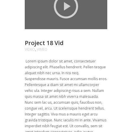
Project 18 Vid
VIDEO
,
VIMEO
Lorem ipsum dolor sit amet, consectetuer
adipiscing elit. Phasellus hendrerit. Pellen tesque
aliquet nibh nec urna. In nisi neq.
Suspendisse mauris. Fusce accumsan mollis eros.
Pellentesque a diam sit amet mi ullamcorper
vehic ula. Integer adipiscing risus a sem. Nullam
quis massa sit amet nibh viverra malesuada.
Nunc sem lac us, accumsan quis, faucibus non,
congue vel, arcu. Ut scelerisque hendrerit tellus.
Integer sagittis. Viva mus a mauris eget arcu
gravida tristique. Nunc iaculis mi in ante. Vivamus
imperdiet nibh feugiat est. Ut convallis, sem sit
amet interdum consectetuer, odio augue