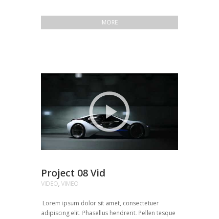
MORE
Project 08 Vid
VIDEO
,
VIMEO
Lorem ipsum dolor sit amet, consectetuer
adipiscing elit. Phasellus hendrerit. Pellen tesque